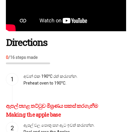
Directions
0
/
16
steps made
අවන් එක 190°C රත් කරගන්න.
Preheat oven to 190°C.
ඇපල් පහළ තට්ටුව මිශ්‍රණය සකස් කරගැනීම
Making the apple base
ඇපල් වල පොතු සහ ඇට ඉවත් කරගන්න.
Peel and core the Apples.