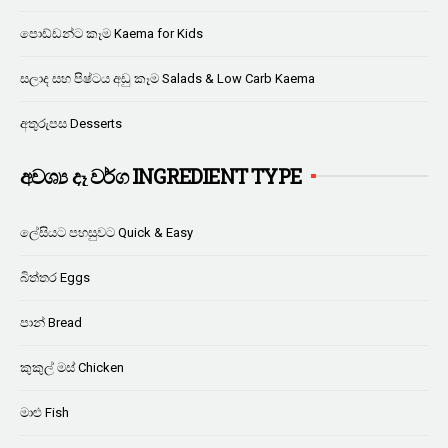
පොඩ්ඩන්ට කෑම Kaema for Kids
සලාද සහ පිෂ්ටය අඩු කෑම Salads & Low Carb Kaema
අතුරුපස Desserts
අවශ්‍ය දෑ වර්ග INGREDIENT TYPE
ලේසියට පහසුවට Quick & Easy
බිත්තර Eggs
පාන් Bread
කුකුල් මස් Chicken
මාළු Fish