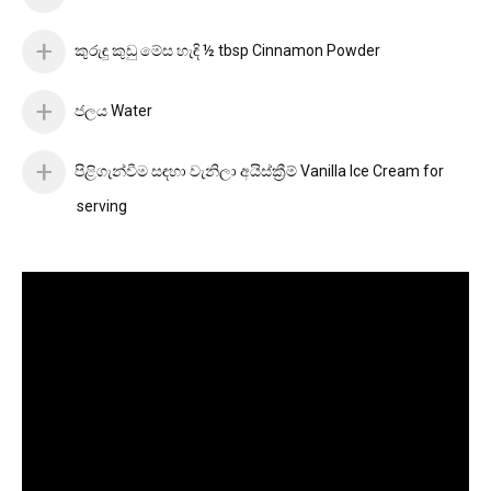
කුරුඳු කුඩු මේස හැඳි ½ tbsp Cinnamon Powder
ජලය Water
පිළිගැන්වීම සඳහා වැනිලා අයිස්ක්‍රීම් Vanilla Ice Cream for
serving