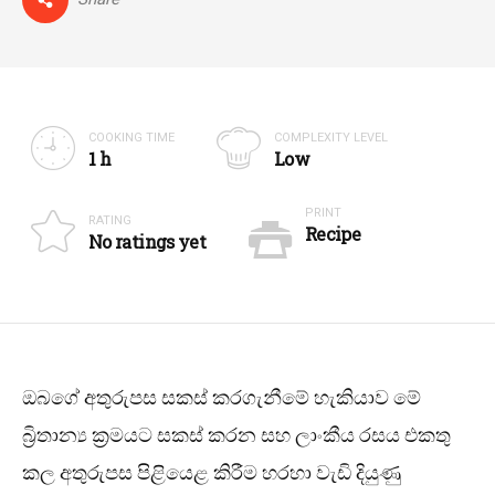
COOKING TIME
COMPLEXITY LEVEL
1 h
Low
PRINT
RATING
Recipe
No ratings yet
ඔබගේ අතුරුපස සකස් කරගැනීමේ හැකියාව මේ
බ්‍රිතාන්‍ය ක්‍රමයට සකස් කරන සහ ලාංකීය රසය එකතු
කල අතුරුපස පිළියෙළ කිරීම හරහා වැඩි දියුණු