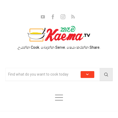
උයන්න Cook. බෙදන්න Serve. ෂෙයා කරන්න Share.