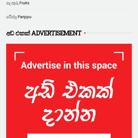
පලතුරු Fruits
පරිප්පු Parippu
අඩ් එකක් ADVERTISEMENT