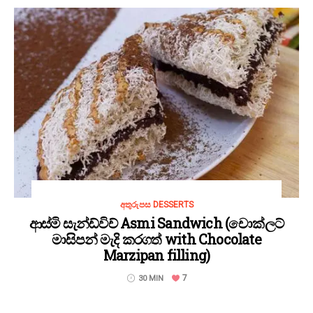
අතුරුපස DESSERTS
ආස්මි සැන්ඩ්විච් Asmi Sandwich (චොක්ලට්
මාසිපන් මැදි කරගත් with Chocolate
Marzipan filling)
7
30 MIN