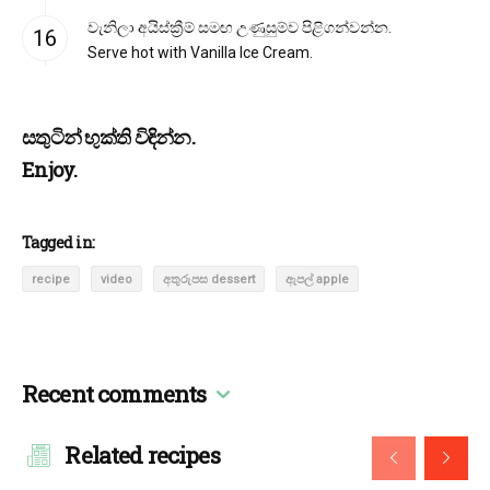
වැනිලා අයිස්ක්‍රීම් සමඟ උණුසුම්ව පිළිගන්වන්න.
Serve hot with Vanilla Ice Cream.
සතුටින් භුක්ති විඳින්න.
Enjoy.
Tagged in:
recipe
video
අතුරුපස dessert
ඇපල් apple
Recent comments
Related recipes