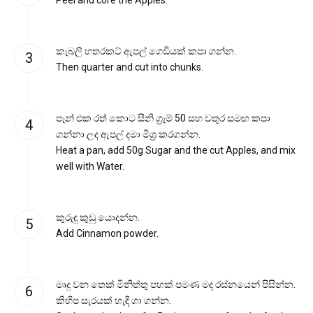
කැබලි හතරකට් ඇපල් ගෙඩියක් කපා ගන්න.
Then quarter and cut into chunks.
පෑන් එක රත් කොට සීනි ග්‍රෑම් 50 සහ වතුර සමඟ කපා
ගන්නා ලද ඇපල් දමා මිශ්‍ර කරගන්න.
Heat a pan, add 50g Sugar and the cut Apples, and mix
well with Water.
කුරුඳු කුඩු යොදන්න.
Add Cinnamon powder.
මෘදු වන තෙක් මිනිත්තු පහක් පමණ මද රස්නයෙන් පිසින්න.
කිහිප සැරයක් හැඳි ගා ගන්න.