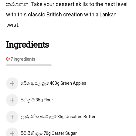
කරගන්න. Take your dessert skills to the next level
with this classic British creation with a Lankan
twist.
Ingredients
0
/
7
ingredients
හරිත ඇපල් ග්‍රෑම් 400g Green Apples
පිටි ග්‍රෑම් 35g Flour
ලුණු රහිත බටර් ග්‍රෑම් 35g Unsalted Butter
පිටි සීනි ග්‍රෑම් 70g Caster Sugar