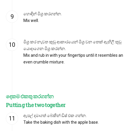
හොඳින් මිශ්‍ර කරගන්න.
Mix well.
මිශ්‍ර කර නැවත කුඩු ආකාරයෙන් මිශ්‍ර වන තෙක් ඇඟිලි තුඩු
යොදාගෙන මිශ්‍ර කරන්න.
Mix and rub in with your fingertips until it resembles an
even crumble mixture.
දෙකම එකතු කරගන්න
Putting the two together
ඇපල් දමාගත් බේකින් ඩිෂ් එක ගන්න.
Take the baking dish with the apple base.