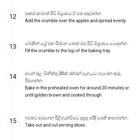
සකස් කරගත් පිටි මිශ්‍රණය ඒ මත අතුරන්න.
Add the crumble over the apples and spread evenly.
බේකින් ට්‍රේ එක පිරවන තෙක් එම පිටි මිශ්‍රණය යොදන්න.
Fill the crumble to the top of the baking tray.
අවන් තුල මිනිත්තු 20ක් රත්රන් පැහැයට හැරෙන තුරු
පිසගන්න.
Bake in the preheated oven for around 20 minutes or
until golden brown and cooked through.
ඉවතට අරගෙන පිළිගැන්වීමට සුදුසු පරිදි පෙති කපාගන්න.
Take out and cut serving slices.