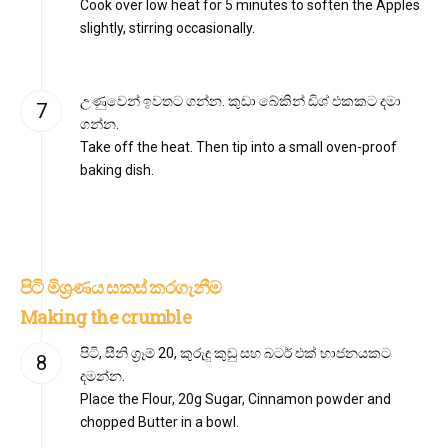
Cook over low heat for 5 minutes to soften the Apples
slightly, stirring occasionally.
උණුවෙන් ඉවතට ගන්න. කුඩා බේකින් ඩිශ් එකකට දමා
ගන්න.
Take off the heat. Then tip into a small oven-proof
baking dish.
පිටි මිශ්‍රණය සකස් කරගැනීම
Making the crumble
පිටි, සීනි ග්‍රෑම් 20, කුරුඳු කුඩු සහ බටර් එක් භාජනයකට
දමන්න.
Place the Flour, 20g Sugar, Cinnamon powder and
chopped Butter in a bowl.