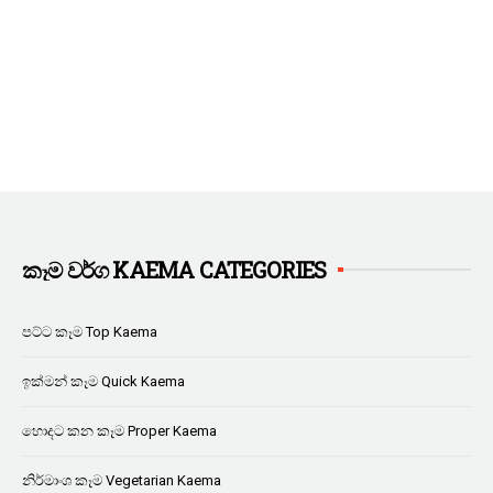
කෑම වර්ග KAEMA CATEGORIES
පට්ට කෑම Top Kaema
ඉක්මන් කෑම Quick Kaema
හොදට කන කෑම Proper Kaema
නිර්මාංශ කෑම Vegetarian Kaema