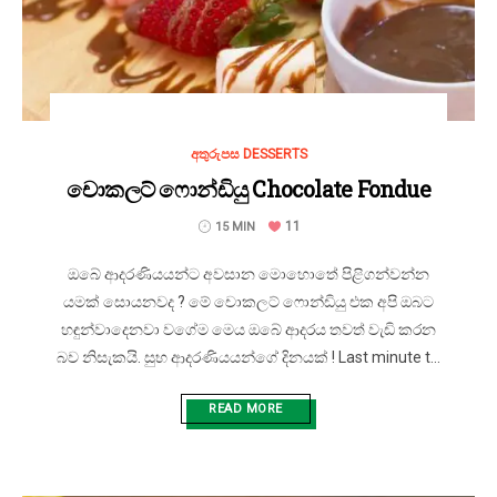
අතුරුපස DESSERTS
චොකලට් ෆොන්ඩියු Chocolate Fondue
11
15 MIN
ඔබේ ආදරණියයන්ට අවසාන මොහොතේ පිළිගන්වන්න
යමක් සොයනවද ? මේ චොකලට් ෆොන්ඩියු එක අපි ඔබට
හඳුන්වාදෙනවා වගේම මෙය ඔබේ ආදරය තවත් වැඩි කරන
බව නිසැකයි. සුභ ආදරණියයන්ගේ දිනයක් ! Last minute t...
READ MORE