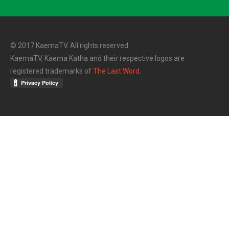
© 2017 KaemaTV. All rights reserved.
KaemaTV, Kaema Katha and their respective logos are
registered trademarks of
The Last Word
.