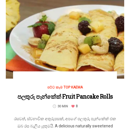
පට්ට කෑම TOP KAEMA
පලතුරු පෑන්කේක් Fruit Pancake Rolls
8
30 MIN
රසවත්, ස්වභාවික අතුරුපසක්, අපගේ පලතුරු පෑන්කේක් එක
ඔබ රස බැලිය යුතුමයි. A delicious naturally sweetened