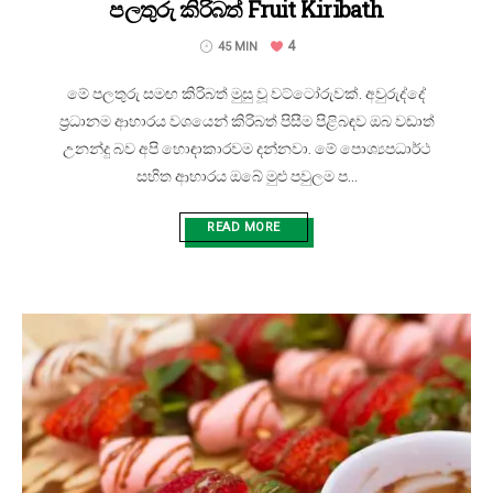
පලතුරු කිරිබත් Fruit Kiribath
4
45 MIN
මේ පලතුරු සමඟ කිරිබත් මුසු වූ වට්ටෝරුවක්. අවුරුද්දේ
ප්‍රධානම ආහාරය වශයෙන් කිරිබත් පිසීම පිළිබඳව ඔබ වඩාත්
උනන්දු බව අපි හොඳාකාරවම දන්නවා. මේ පොශ්‍යපධාර්ථ
සහිත ආහාරය ඔබේ මුළු පවුලම ප...
READ MORE