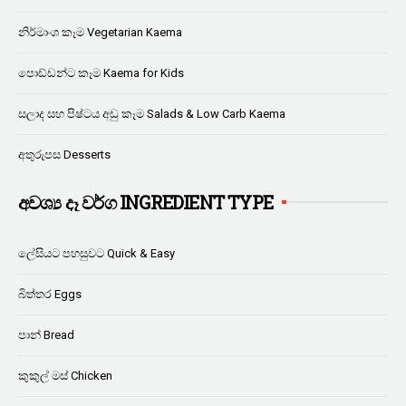
නිර්මාංශ කෑම Vegetarian Kaema
පොඩ්ඩන්ට කෑම Kaema for Kids
සලාද සහ පිෂ්ටය අඩු කෑම Salads & Low Carb Kaema
අතුරුපස Desserts
අවශ්‍ය දෑ වර්ග INGREDIENT TYPE
ලේසියට පහසුවට Quick & Easy
බිත්තර Eggs
පාන් Bread
කුකුල් මස් Chicken