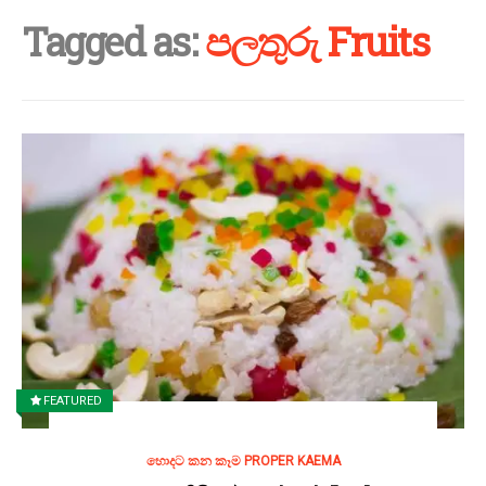
Tagged as:
පලතුරු Fruits
FEATURED
හොදට කන කෑම PROPER KAEMA