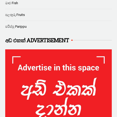
මාළු Fish
පලතුරු Fruits
පරිප්පු Parippu
අඩ් එකක් ADVERTISEMENT