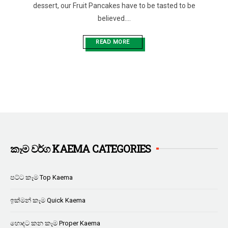
dessert, our Fruit Pancakes have to be tasted to be
believed....
READ MORE
කෑම වර්ග KAEMA CATEGORIES
පට්ට කෑම Top Kaema
ඉක්මන් කෑම Quick Kaema
හොදට කන කෑම Proper Kaema