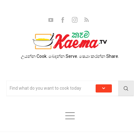
උයන්න Cook. බෙදන්න Serve. ෂෙයා කරන්න Share.