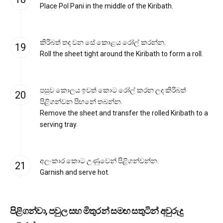
Place Pol Pani in the middle of the Kiribath.
කිරිබත් තද වන සේ කොළය රෝල් කරන්න.
Roll the sheet tight around the Kiribath to form a roll.
පසුව කොලය ඉවත් කොට රෝල් කරන ලද කිරිබත්
පිළිගන්වන පිඟනේ තබන්න.
Remove the sheet and transfer the rolled Kiribath to a
serving tray.
අලංකාර කොට උණුවෙන් පිළිගන්වන්න.
Garnish and serve hot.
පිළිගන්වා, පවුල සහ මිතුරන් සමඟ සතුටින් අවුරුදු