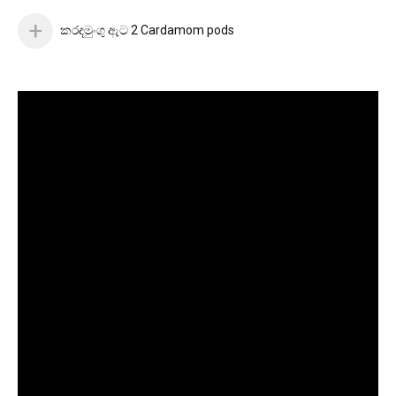
කරදමුංගු ඇට 2 Cardamom pods