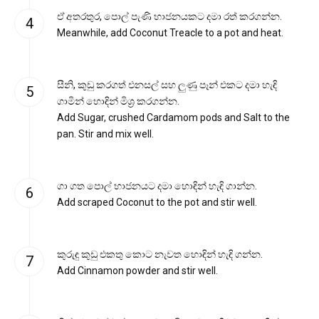
ඒ අතරතුර, පොල් පැණි භාජනයකට දමා රත් කරගන්න.
Meanwhile, add Coconut Treacle to a pot and heat.
සීනි, කුඩු කරගත් එනසල් සහ ලුණු පෑන් එකට දමා හැඳි
ගාමින් හොඳින් මිශ්‍ර කරගන්න.
Add Sugar, crushed Cardamom pods and Salt to the
pan. Stir and mix well.
ගා ගත පොල් භාජනයට දමා හොඳින් හැඳි ගාන්න.
Add scraped Coconut to the pot and stir well.
කුරුඳු කුඩු එකතු කොට නැවත හොඳින් හැඳි ගන්න.
Add Cinnamon powder and stir well.