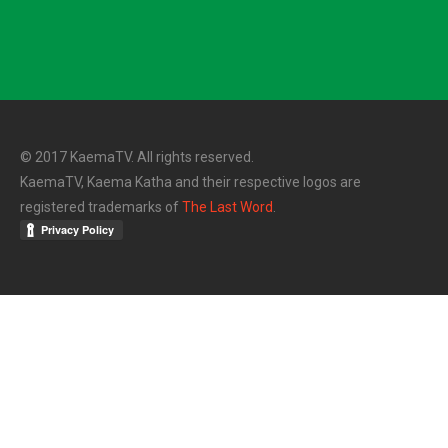
© 2017 KaemaTV. All rights reserved.
KaemaTV, Kaema Katha and their respective logos are
registered trademarks of
The Last Word
.