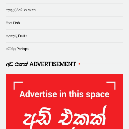
කුකුල් මස් Chicken
මාළු Fish
පලතුරු Fruits
පරිප්පු Parippu
අඩ් එකක් ADVERTISEMENT