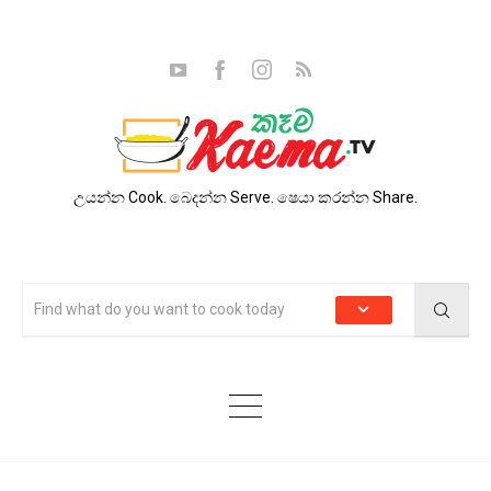
උයන්න Cook. බෙදන්න Serve. ෂෙයා කරන්න Share.