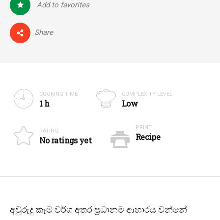
Add to favorites
0
Share
COOKING TIME
COMPLEXITY LEVEL
1 h
Low
PRINT
RATING
Recipe
No ratings yet
අවුරුදු කෑම වර්ග අතර ප්‍රධානම ආහාරය වන්නේ