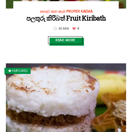
හොදට කන කෑම PROPER KAEMA
පලතුරු කිරිබත් Fruit Kiribath
4
45 MIN
READ MORE
FEATURED