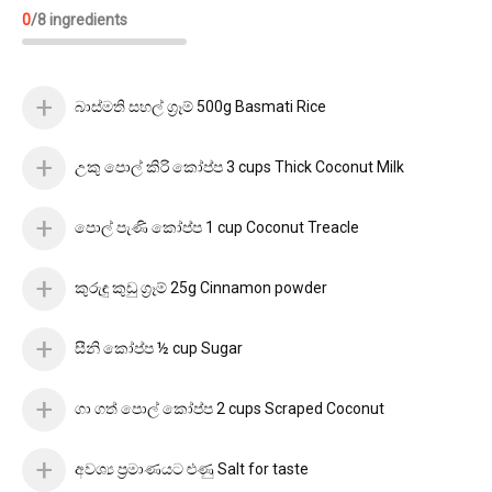
0
/
8
ingredients
බාස්මති සහල් ග්‍රෑම් 500g Basmati Rice
උකු පොල් කිරි කෝප්ප 3 cups Thick Coconut Milk
පොල් පැණි කෝප්ප 1 cup Coconut Treacle
කුරුඳු කුඩු ග්‍රෑම් 25g Cinnamon powder
සීනි කෝප්ප ½ cup Sugar
ගා ගත් පොල් කෝප්ප 2 cups Scraped Coconut
අවශ්‍ය ප්‍රමාණයට ළුණු Salt for taste