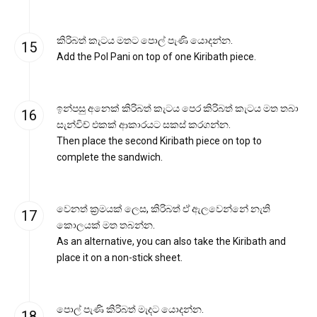
කිරිබත් කැටය මතට පොල් පැණි යොදන්න.
Add the Pol Pani on top of one Kiribath piece.
ඉන්පසු අනෙක් කිරිබත් කැටය පෙර කිරිබත් කැටය මත තබා
සැන්විච් එකක් ආකාරයට සකස් කරගන්න.
Then place the second Kiribath piece on top to
complete the sandwich.
වෙනත් ක්‍රමයක් ලෙස, කිරිබත් ඒ ඇලවෙන්නේ නැති
කොලයක් මත තබන්න.
As an alternative, you can also take the Kiribath and
place it on a non-stick sheet.
පොල් පැණි කිරිබත් මැදට යොදන්න.