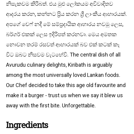
නිසැකවම කිරිබත්. එය මුළු ලෝකයම අවිවාදිතව
ආදරය කරන, කන්නට ප්‍රිය කරන ශ්‍රී ලාංකීය ආහාරයක්.
අපගේ චෙෆ් නදී මේ සම්ප්‍රදායික ආහාරය නවමු ලෙස,
බර්ගර් එකක් ලෙස ඉදිරිපත් කරනවා. මෙය අමතක
නොවන තරම් රසවත් ආහාරයක් බව එක් කටක් කෑ
විට ඔබට නිසවම වැටහේවි. The central dish of all
Avurudu culinary delights, Kiribath is arguably
among the most universally loved Lankan foods.
Our Chef decided to take this age old favourite and
make it a burger - trust us when we say it blew us
away with the first bite. Unforgettable.
Ingredients