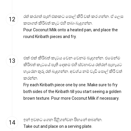
රත් කරගත් පෑන් එකකට පොල් කිරි වක් කර ගන්න. ඒ ලෙස
කපාගත් කිරිබත් කැට එහි තබා බැදගන්න.
Pour Coconut Milk onto a heated pan, and place the
round Kiribath pieces and fry.
එක් එක් කිරිබත් කැටය වෙන වෙනම බැදගන්න. එමෙන්ම
කිරිබත් කැටයේ පැති දෙකම එහි ස්වභාවය රත්රන් පැහැයට
හැරෙන තුරු රත් බැදගන්න. අවශ්ය නම් වැඩි පොල් කිරි වත්
කරන්න.
Fry each Kiribath piece one by one. Make sure to fry
both sides of the Kiribath till you start seeing a golden
brown texture. Pour more Coconut Milk if necessary.
ඉන් ඉවතට ගෙන පිළිගන්වන පිඟනේ තබන්න.
Take out and place on a serving plate.