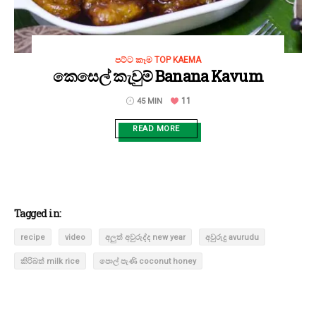
පට්ට කෑම TOP KAEMA
කෙසෙල් කැවුම් Banana Kavum
11
45 MIN
READ MORE
Tagged in:
recipe
video
අලුත් අවුරුද්ද new year
අවුරුදු avurudu
කිරිබත් milk rice
පොල් පැණි coconut honey