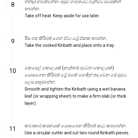
ගින්දර නවත්වන්න. පසුව භාවිතයට ගැනීමට පසෙකින්
තබන්න.
Take off heat. Keep aside for use later.
පිස ගත කිරිබත් ගෙන ඒවා ට්‍රේ ඒකක තබන්න.
Take the cooked Kiribath and place onto a tray.
කෙසෙල් කොලයක් (නැත්නම් දවටන කොලයක්)
යොදාගෙන කිරිබත් ට්‍රේ එකේ හොඳින් තද වෙන සේ සුමට
ලෙස අතුරගන්න.
Smooth and tighten the Kiribath using a wet banana
leaf (or wrapping sheet) to make a firm slab (or thick
layer).
කවාකාර කපනයක් යොදාගෙන කිරිබත් කැට කපාගන්න.
Use a circular cutter and cut two round Kiribath pieces.