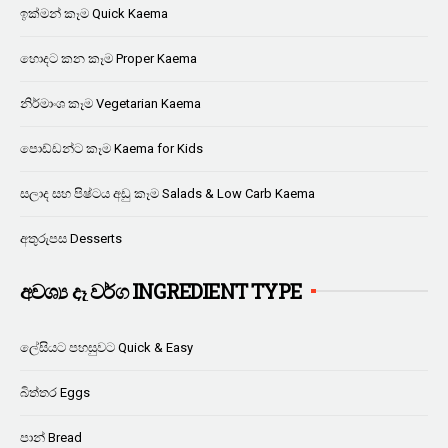
ඉක්මන් කෑම Quick Kaema
හොදට කන කෑම Proper Kaema
නිර්මාංශ කෑම Vegetarian Kaema
පොඩ්ඩන්ට කෑම Kaema for Kids
සලාද සහ පිෂ්ටය අඩු කෑම Salads & Low Carb Kaema
අතුරුපස Desserts
අවශ්‍ය දෑ වර්ග INGREDIENT TYPE
ලේසියට පහසුවට Quick & Easy
බිත්තර Eggs
පාන් Bread