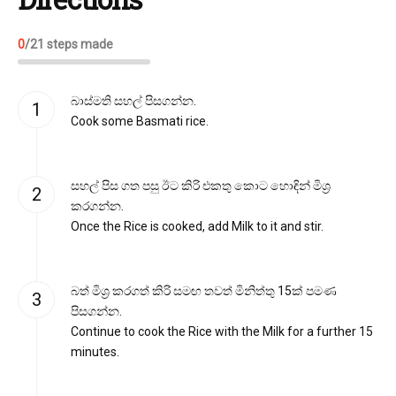
0
/
21
steps made
බාස්මති සහල් පිසගන්න.
Cook some Basmati rice.
සහල් පිස ගත පසු ඊට කිරි එකතු කොට හොඳින් මිශ්‍ර
කරගන්න.
Once the Rice is cooked, add Milk to it and stir.
බත් මිශ්‍ර කරගත් කිරි සමඟ තවත් මිනිත්තු 15ක් පමණ
පිසගන්න.
Continue to cook the Rice with the Milk for a further 15
minutes.