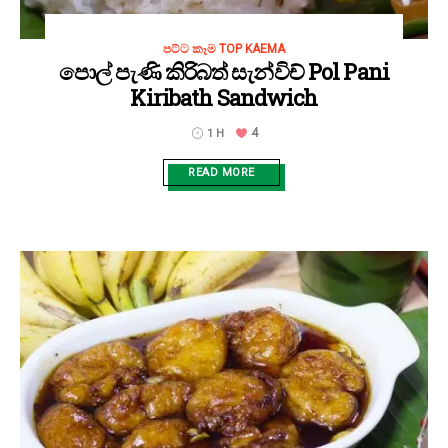
පට්ට කෑම TOP KAEMA
පොල් පැණි කිරිබත් සැන්විච් Pol Pani
Kiribath Sandwich
4
1 H
READ MORE