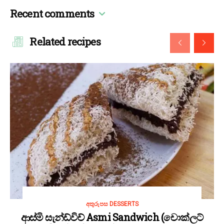
Recent comments
Related recipes
අතුරුපස DESSERTS
ආස්මි සැන්ඩ්විච් Asmi Sandwich (චොක්ලට්