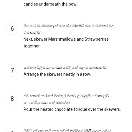
candles underneath the bowl.
මීළඟට මාෂ්මෙලෝ සහ ස්ටෝබෙරි එකට මස්කූර වල
ගසාගන්න.
Next, skewer Marshmallows and Strawberries
together.
මස්කූර පිළිවෙලට එක පේලියක් ලෙස සාදාගන්න.
Arrange the skewers neatly in a row.
එම සකස් කරගත් මස්කූර මතට උණුසුම් චොකලට්
ෆොන්ඩියු එක වක් කරන්න.
Pour the heated chocolate fondue over the skewers.
ඔබට අවශ්‍ය නම් සහ තවත් නිර්මාණශීලි ලෙස මෙය