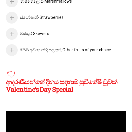
මාෂ්මෙලෝස් Marshmallows
ස්ටෝබෙරි Strawberries
මස්කූර Skewers
ඔබට අවශ්‍ය පරිදි පලතුරු Other fruits of your choice
ආදරණීයන්ගේ දිනය සඳහාම සුවිශේෂී වූවක්
Valentine’s Day Special