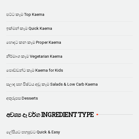
පට්ට කෑම Top Kaema
ඉක්මන් කෑම Quick Kaema
හොදට කන කෑම Proper Kaema
නිර්මාංශ කෑම Vegetarian Kaema
පොඩ්ඩන්ට කෑම Kaema for Kids
සලාද සහ පිෂ්ටය අඩු කෑම Salads & Low Carb Kaema
අතුරුපස Desserts
අවශ්‍ය දෑ වර්ග INGREDIENT TYPE
ලේසියට පහසුවට Quick & Easy