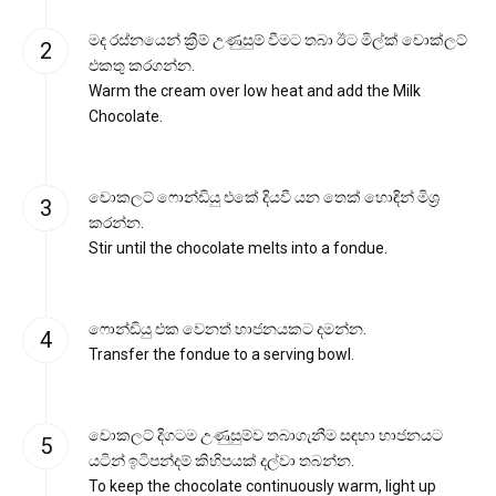
මද රස්නයෙන් ක්‍රීම් උණුසුම් වීමට තබා ඊට මිල්ක් චොක්ලට්
එකතු කරගන්න.
Warm the cream over low heat and add the Milk
Chocolate.
චොකලට් ෆොන්ඩියු එකේ දියවී යන තෙක් හොඳින් මිශ්‍ර
කරන්න.
Stir until the chocolate melts into a fondue.
ෆොන්ඩියු එක වෙනත් භාජනයකට දමන්න.
Transfer the fondue to a serving bowl.
චොකලට් දිගටම උණුසුම්ව තබාගැනීම සඳහා භාජනයට
යටින් ඉටිපන්දම් කිහිපයක් දල්වා තබන්න.
To keep the chocolate continuously warm, light up