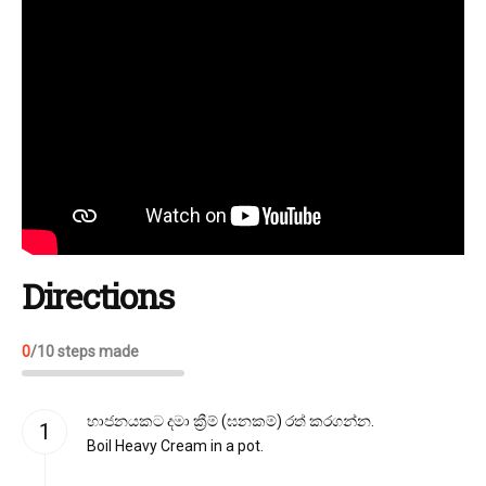
Directions
0
/
10
steps made
භාජනයකට දමා ක්‍රීම් (ඝනකම්) රත් කරගන්න.
Boil Heavy Cream in a pot.