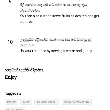
පිළිගැන්විය යුතු නම් මේ සමඟ කපා ගත පලතුරු
පිළිගන්වන්න.
You can also cut and serve fruits as desired and get
creative.
උණුසුම්ව පිළිගන්වා ඔබේ ආදරණිය බව වැඩි දියුණු
කරගන්න.
Up your romance by serving it warm and gooey.
සතුටින් භුක්ති විඳින්න.
Enjoy.
Tagged in:
recipe
video
අතුරුපස dessert
චොකලට් chocolate