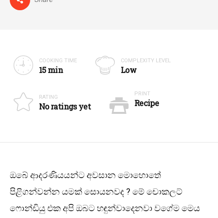
COOKING TIME
COMPLEXITY LEVEL
15 min
Low
PRINT
RATING
Recipe
No ratings yet
ඔබේ ආදරණියයන්ට අවසාන මොහොතේ
පිළිගන්වන්න යමක් සොයනවද ? මේ චොකලට්
ෆොන්ඩියු එක අපි ඔබට හඳුන්වාදෙනවා වගේම මෙය