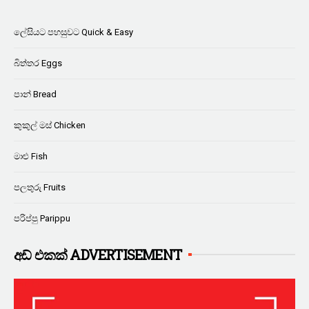
ලේසියට පහසුවට Quick & Easy
බිත්තර Eggs
පාන් Bread
කුකුල් මස් Chicken
මාළු Fish
පලතුරු Fruits
පරිප්පු Parippu
අඩ් එකක් ADVERTISEMENT