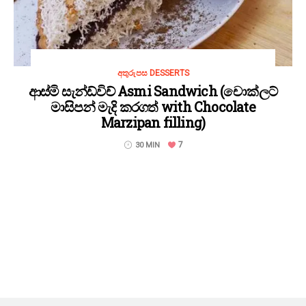
අතුරුපස DESSERTS
ආස්මි සැන්ඩ්විච් Asmi Sandwich (චොක්ලට්
මාසිපන් මැදි කරගත් with Chocolate
Marzipan filling)
7
30 MIN