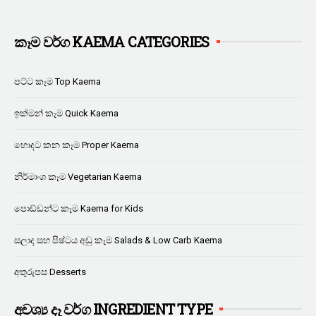
කෑම වර්ග KAEMA CATEGORIES
පට්ට කෑම Top Kaema
ඉක්මන් කෑම Quick Kaema
හොදට කන කෑම Proper Kaema
නිර්මාංශ කෑම Vegetarian Kaema
පොඩ්ඩන්ට කෑම Kaema for Kids
සලාද සහ පිෂ්ටය අඩු කෑම Salads & Low Carb Kaema
අතුරුපස Desserts
අවශ්‍ය දෑ වර්ග INGREDIENT TYPE