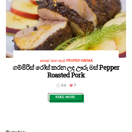
හොදට කන කෑම PROPER KAEMA
ගම්මිරිස් රෝස් කරන ලද ඌරු මස් Pepper
Roasted Pork
7
3 H
READ MORE