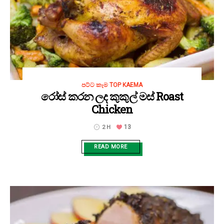
පට්ට කෑම TOP KAEMA
රෝස් කරන ලද කුකුල් මස් Roast
Chicken
13
2 H
READ MORE