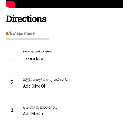
Directions
0
/
8
steps made
භාජනයක් ගන්න.
Take a bowl.
ඔලිව් තෙල් එකතු කරගන්න.
Add Olive Oil.
අබ එකතු කරගන්න.
Add Mustard.