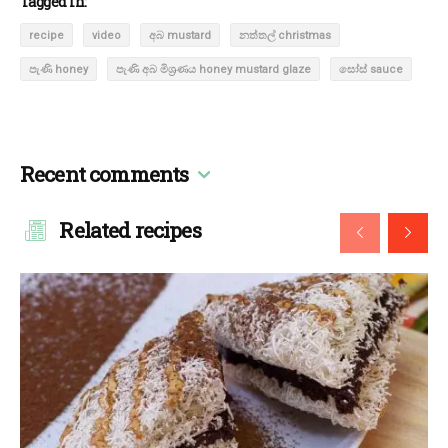
Tagged in:
recipe
video
අබ mustard
නත්තල් christmas
පැණි honey
පැණි අබ මිශ්‍රණය honey mustard glaze
සෝස් sauce
Recent comments
Related recipes