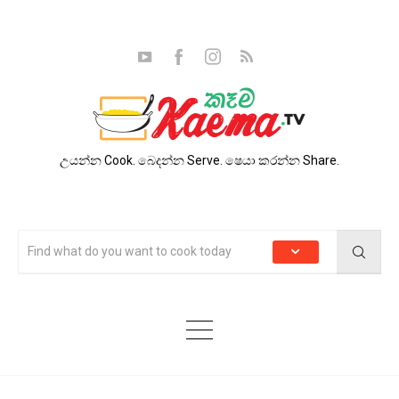
උයන්න Cook. බෙදන්න Serve. ෂෙයා කරන්න Share.