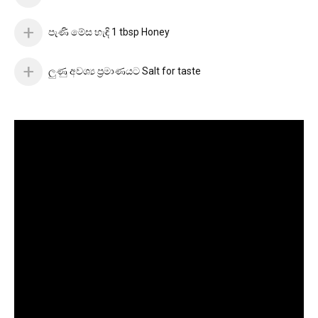
පැණි මේස හැඳි 1 tbsp Honey
ලුණු අවශ්‍ය ප්‍රමාණයට Salt for taste