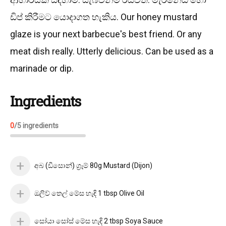
ඩිප් කිරීමට යොදාගත හැකිය. Our honey mustard
glaze is your next barbecue's best friend. Or any
meat dish really. Utterly delicious. Can be used as a
marinade or dip.
Ingredients
0
/
5
ingredients
අබ (ඩීසොන්) ග්‍රෑම් 80g Mustard (Dijon)
ඔලිව් තෙල් මේස හැඳි 1 tbsp Olive Oil
සෝයා සෝස් මේස හැඳි 2 tbsp Soya Sauce