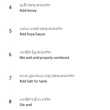
පැණි එකතු කරගන්න.
Add Honey.
සෝයා සෝස් එකතු කරගන්න.
Add Soya Sauce.
හොඳින් මිශ්‍ර කරගන්න.
Mix well until properly combined.
අවශ්‍ය ප්‍රමාණයට ළුණු එකතු කරගන්න.
Add Salt for taste.
හොඳින් හැඳි ගා ගන්න.
Stir well.