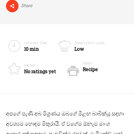
Share
COOKING TIME
COMPLEXITY LEVEL
10 min
Low
PRINT
RATING
Recipe
No ratings yet
අපගේ පැණි අබ මිශ්‍රණය ඔබගේ මීළඟ බාබික්යූ සඳහා
අවශ්‍යම හොඳම මිතුරායි. ඒ වගේම ඕනෑම මාංශ
ආහාරයක් සඳහාම. සැබවින්ම රසවත්. මැරිනේඩ් හෝ