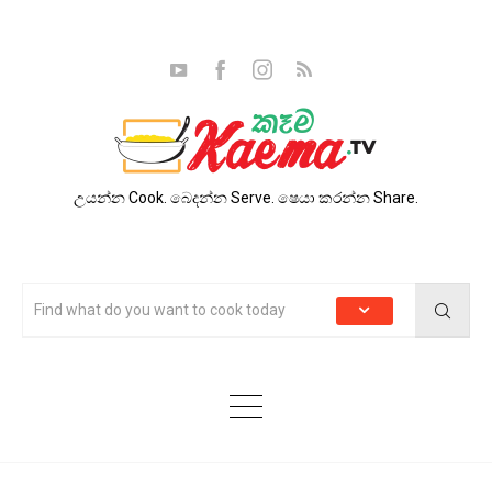
උයන්න Cook. බෙදන්න Serve. ෂෙයා කරන්න Share.