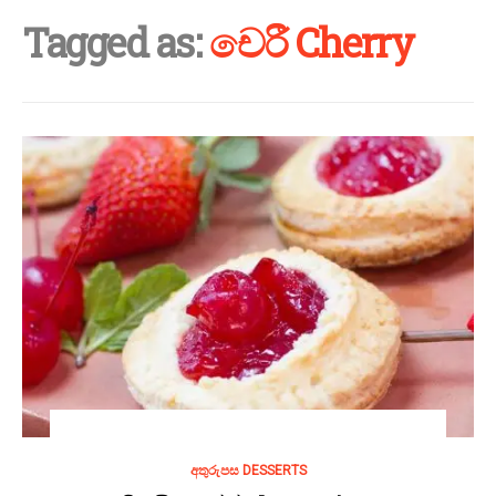
Tagged as:
චෙරී Cherry
අතුරුපස DESSERTS