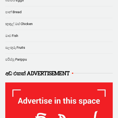
බිත්තර Eggs
පාන් Bread
කුකුල් මස් Chicken
මාළු Fish
පලතුරු Fruits
පරිප්පු Parippu
අඩ් එකක් ADVERTISEMENT