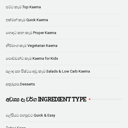
පට්ට කෑම Top Kaema
ඉක්මන් කෑම Quick Kaema
හොදට කන කෑම Proper Kaema
නිර්මාංශ කෑම Vegetarian Kaema
පොඩ්ඩන්ට කෑම Kaema for Kids
සලාද සහ පිෂ්ටය අඩු කෑම Salads & Low Carb Kaema
අතුරුපස Desserts
අවශ්‍ය දෑ වර්ග INGREDIENT TYPE
ලේසියට පහසුවට Quick & Easy