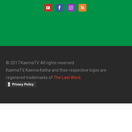
© 2017 KaemaTV. All rights reserved.
KaemaTV, Kaema Katha and their respective logos are
registered trademarks of
The Last Word
.