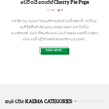
චෙරී පයි පොප්ස් Cherry Pie Pops
9
1 H
මේ දින වල සැමගේ කැමැත්ත ඇත්තේ චෙරී සඳහායි. චෙරී වල
ඇති දීප්තිමත් රතු පැහැය ආදරය සඳහා වන විශ්වීය
සංකේතයක්. ඔබේ හිතවත්ම අයට ඔබේ ආදරය පෙන්වීම සඳහා
මෙම චෙරී වලින් සකස් කරගන්නා ලද පොප් ...
READ MORE
කෑම වර්ග KAEMA CATEGORIES