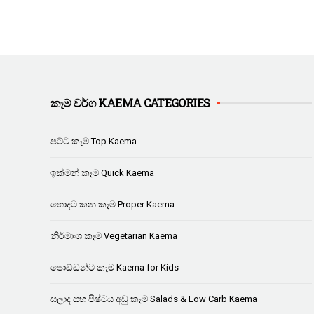
කෑම වර්ග KAEMA CATEGORIES
පට්ට කෑම Top Kaema
ඉක්මන් කෑම Quick Kaema
හොදට කන කෑම Proper Kaema
නිර්මාංශ කෑම Vegetarian Kaema
පොඩ්ඩන්ට කෑම Kaema for Kids
සලාද සහ පිෂ්ටය අඩු කෑම Salads & Low Carb Kaema