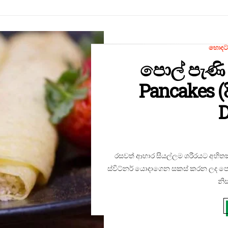
හොදට
පොල් පැණි 
Pancakes (
D
රසවත් ආහාර සියල්ලම ශරීරයට අහිතක
ස්විට්නර් යොදාගෙන සකස් කරන ලද පොල
නි