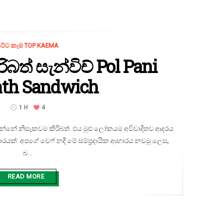
ට්ට කෑම TOP KAEMA
ිබත් සැන්විච් Pol Pani
ath Sandwich
1 H
4
 වන්නේ නිසැකවම කිරිබත්. එය මුළු ලෝකයම අවිවාදිතව ආදරය
ආහාරයක්. අපගේ චෙෆ් නදී මේ සම්ප්‍රදායික ආහාරය නවමු ලෙස,
බ...
READ MORE