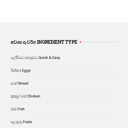
අවශ්‍ය දෑ වර්ග INGREDIENT TYPE
ලේසියට පහසුවට Quick & Easy
බිත්තර Eggs
පාන් Bread
කුකුල් මස් Chicken
මාළු Fish
පලතුරු Fruits