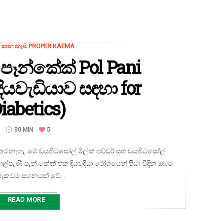
 කන කෑම PROPER KAEMA
පෑන්කේක් Pol Pani
දියවැඩියාව සඳහා for
iabetics)
30 MIN
5
ර නැහැ. මේ ඩයබිටසෝල් මිල්ක් පව්ඩර් සහ ඩයබිටසෝල්
්පැණි පෑන් කේක් එක දියවදියා රෝගයෙන් පිඩා විඳින ඔබට
සැකවම සහනයක් වේ...
READ MORE