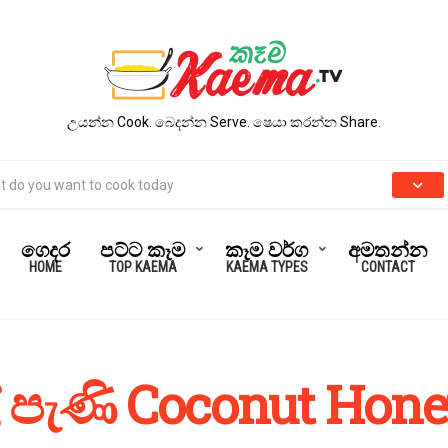
උයන්න Cook. බෙදන්න Serve. ෂෙයා කරන්න Share.
ගෙදර
පට්ට කෑම
කෑම වර්ග
අමතන්න
HOME
TOP KAEMA
KAEMA TYPES
CONTACT
 පැණි Coconut Hon