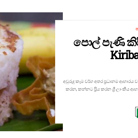
ප
පොල් පැණි කිර
Kirib
අවුරුදු කෑම වර්ග අතර ප්‍රධානම ආහාරය
කරන, කන්නට ප්‍රිය කරන ශ්‍රී ලාංකීය 