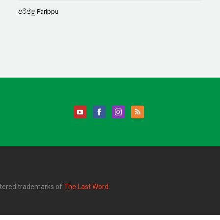
පරිප්පු Parippu
stered trademarks of
The Last Word
.