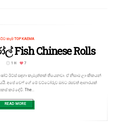
ට්ට කෑම TOP KAEMA
ෝල් Fish Chinese Rolls
1 H
7
් ඊට්ස් සඳහා කැමැත්තක් තියෙනවා. ඒ නිසාම ලාංකිකයන්
රියයි. අපේ චෙෆ් ගේ මේ වට්ටෝරුව ඔබට රසවත් ආහාරයක්
කස් කර දේවි. The...
READ MORE