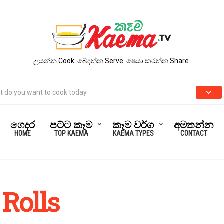
උයන්න Cook. බෙදන්න Serve. ෂෙයා කරන්න Share.
ගෙදර
පට්ට කෑම
කෑම වර්ග
අමතන්න
HOME
TOP KAEMA
KAEMA TYPES
CONTACT
Rolls