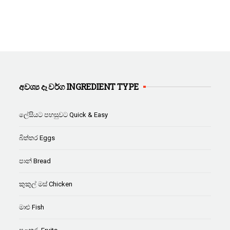
අවශ්‍ය දෑ වර්ග INGREDIENT TYPE
ලේසියට පහසුවට Quick & Easy
බිත්තර Eggs
පාන් Bread
කුකුල් මස් Chicken
මාළු Fish