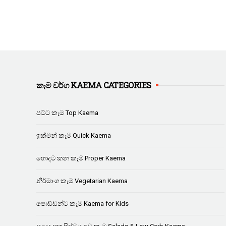
කෑම වර්ග KAEMA CATEGORIES
පට්ට කෑම Top Kaema
ඉක්මන් කෑම Quick Kaema
හොදට කන කෑම Proper Kaema
නිර්මාංශ කෑම Vegetarian Kaema
පොඩ්ඩන්ට කෑම Kaema for Kids