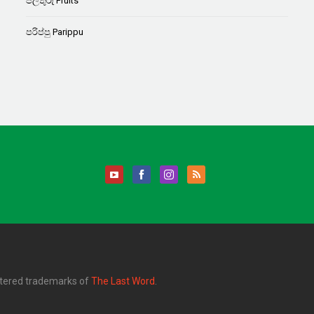
පලතුරු Fruits
පරිප්පු Parippu
stered trademarks of
The Last Word
.