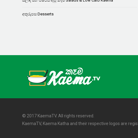
සලාද සහ පිෂ්ටය අඩු කෑම Salads & Low Carb Kaema
අතුරුපස Desserts
© 2017 KaemaTV. All rights reserved.
KaemaTV, Kaema Katha and their respective logos are regi