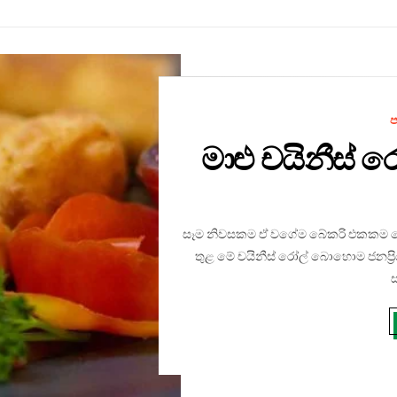
ප
මාළු චයිනීස් ර
සෑම නිවසකම ඒ වගේම බේකරි එකකම ෂෝට
තුළ මේ චයිනීස් රෝල් බොහොම ජනප්‍
ස