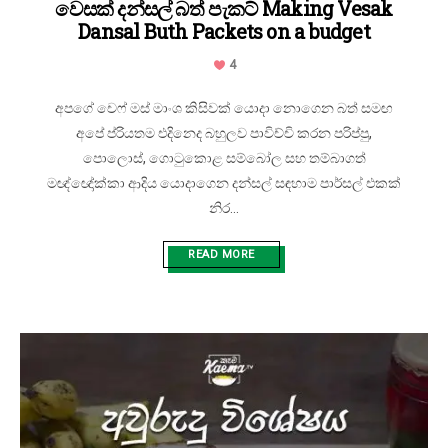
වෙසක් දන්සල් බත් පැකට් Making Vesak
Dansal Buth Packets on a budget
4
අපගේ චෙෆ් මස් මාංශ කිසිවක් යොදා නොගෙන බත් සමඟ
අපේ ප්රියතම එදිනෙද බහුලව පාවිච්චි කරන පරිප්පු,
පොලොස්, ගොටුකොළ සම්බෝල සහ තම්බාගත්
මඥ්ඥෝක්කා ආදිය යොදාගෙන දන්සල් සඳහාම පාර්සල් එකක්
නිර...
READ MORE