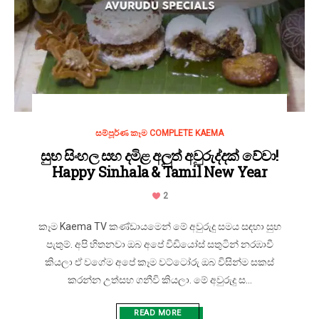
සම්පූර්ණ කෑම COMPLETE KAEMA
සුභ සිංහල සහ දමිළ අලුත් අවුරුද්දක් වේවා!
Happy Sinhala & Tamil New Year
2
කෑම Kaema TV කණ්ඩායමෙන් මේ අවුරුදු සමය සඳහා සුභ
පැතුම්. අපි හිතනවා ඔබ අපේ විඩියෝස් සතුටින් නරඹාවී
කියලා ඒ වගේම අපේ කෑම වට්ටෝරු ඔබ විසින්ම සකස්
කරන්න උත්සහ ගනීවි කියලා. මේ අවුරුදු ස...
READ MORE