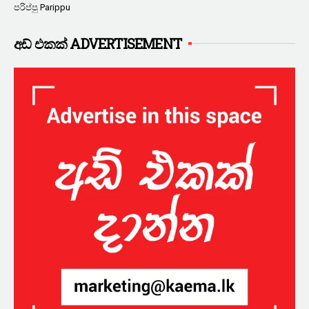
පරිප්පු Parippu
අඩ් එකක් ADVERTISEMENT