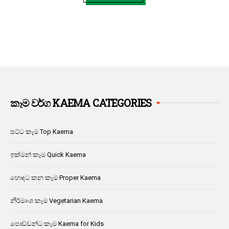
කෑම වර්ග KAEMA CATEGORIES
පට්ට කෑම Top Kaema
ඉක්මන් කෑම Quick Kaema
හොදට කන කෑම Proper Kaema
නිර්මාංශ කෑම Vegetarian Kaema
පොඩ්ඩන්ට කෑම Kaema for Kids