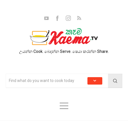
උයන්න Cook. බෙදන්න Serve. ෂෙයා කරන්න Share.