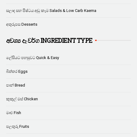
සලාද සහ පිෂ්ටය අඩු කෑම Salads & Low Carb Kaema
අතුරුපස Desserts
අවශ්‍ය දෑ වර්ග INGREDIENT TYPE
ලේසියට පහසුවට Quick & Easy
බිත්තර Eggs
පාන් Bread
කුකුල් මස් Chicken
මාළු Fish
පලතුරු Fruits