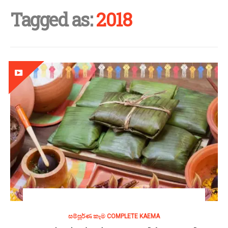
Tagged as:
2018
සම්පූර්ණ කෑම COMPLETE KAEMA