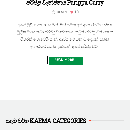
පරිප්පු වෑන්ජනය Parippu Curry
13
20 MIN
අපේ මුලික ආහාරය බත්. බත් සමඟ අපි ආහාරයට ගන්නා
මුලිකම දේ තමා පරිප්පු වෑන්ජනය. නමුත් පරිප්පු බත් එක්ක
විතරක් නෙවෙයි පාන්, ආප්ප මේ ඕනෑම දෙයක් එක්ක
ආහාරයට ගන්න පුළුවන්. අපේ පරිප්පු වට්...
READ MORE
කෑම වර්ග KAEMA CATEGORIES