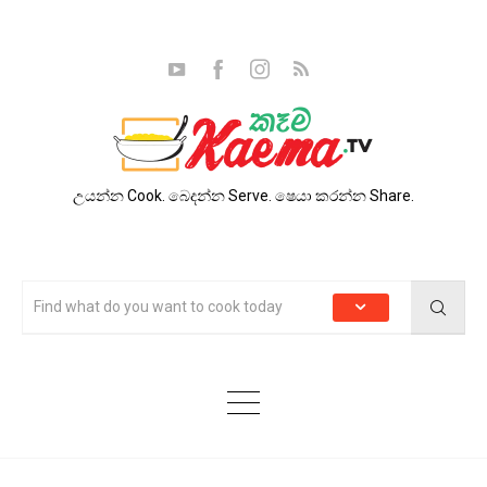
උයන්න Cook. බෙදන්න Serve. ෂෙයා කරන්න Share.