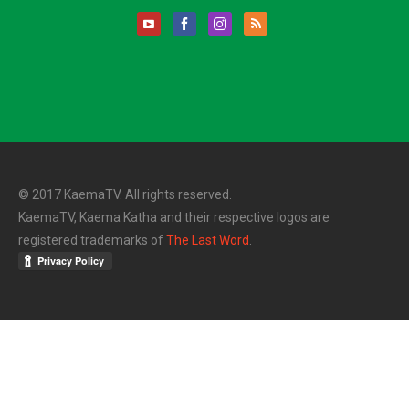
© 2017 KaemaTV. All rights reserved.
KaemaTV, Kaema Katha and their respective logos are
registered trademarks of
The Last Word
.