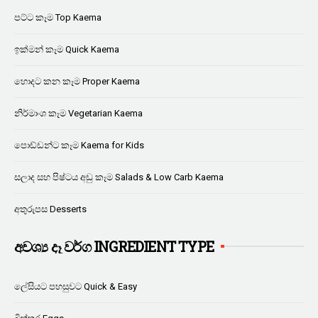
පට්ට කෑම Top Kaema
ඉක්මන් කෑම Quick Kaema
හොදට කන කෑම Proper Kaema
නිර්මාංශ කෑම Vegetarian Kaema
පොඩ්ඩන්ට කෑම Kaema for Kids
සලාද සහ පිෂ්ටය අඩු කෑම Salads & Low Carb Kaema
අතුරුපස Desserts
අවශ්‍ය දෑ වර්ග INGREDIENT TYPE
ලේසියට පහසුවට Quick & Easy