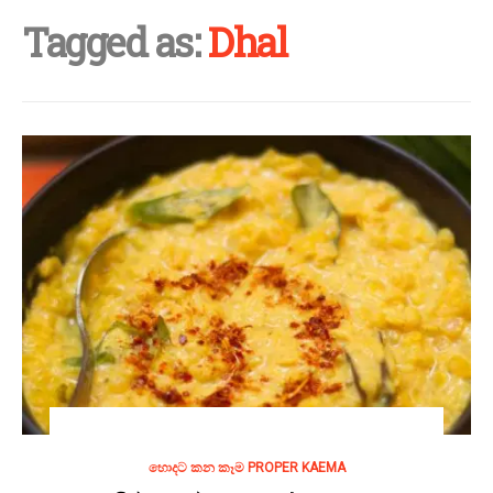
Tagged as:
Dhal
හොදට කන කෑම PROPER KAEMA