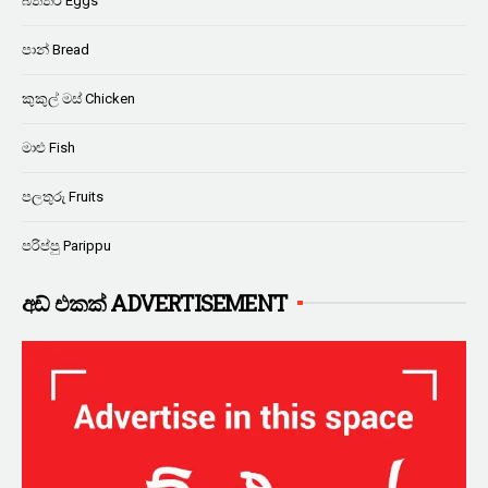
බිත්තර Eggs
පාන් Bread
කුකුල් මස් Chicken
මාළු Fish
පලතුරු Fruits
පරිප්පු Parippu
අඩ් එකක් ADVERTISEMENT