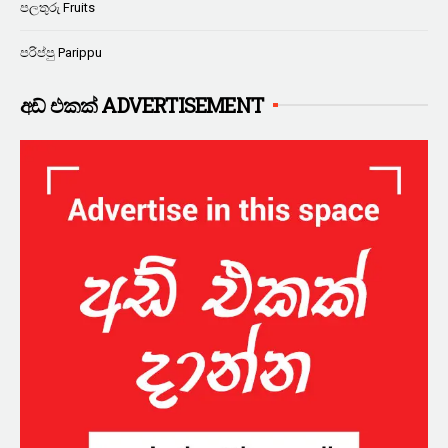
පලතුරු Fruits
පරිප්පු Parippu
අඩ් එකක් ADVERTISEMENT