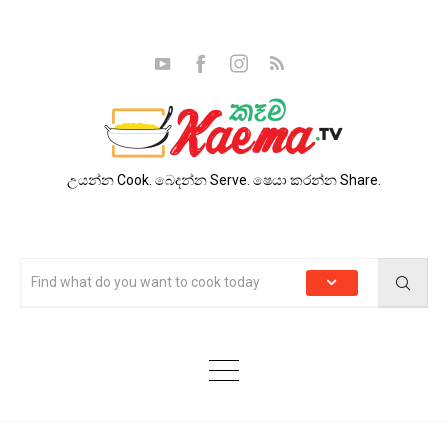
උයන්න Cook. බෙදන්න Serve. ෂෙයා කරන්න Share.