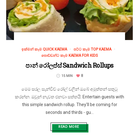
ඉක්මන් කෑම QUICK KAEMA
පට්ට කෑම TOP KAEMA
පොඩ්ඩන්ට කෑම KAEMA FOR KIDS
පාන් රෝලප්ස් Sandwich Rollups
8
15 MIN
මෙම සරල සැන්විච් රෝල් වලින් ඔබේ අමුත්තන් සතුටු
කරන්න. ඔවුන් නැවත එනවා සත්තයි. Entertain guests with
this simple sandwich rollup. They'll be coming for
seconds and thirds - gu...
READ MORE