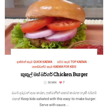
ඉක්මන් කෑම QUICK KAEMA
පට්ට කෑම TOP KAEMA
පොඩ්ඩන්ට කෑම KAEMA FOR KIDS
කුකුල් මස් බර්ගර් Chicken Burger
7
30 MIN
ඔබේ දරුවන් ආස කරන, ඉක්මනින් සකස් කරගත හැකි බර්ගර්
එකක් Keep kids satiated with this easy-to-make burger.
Serve with sauce....