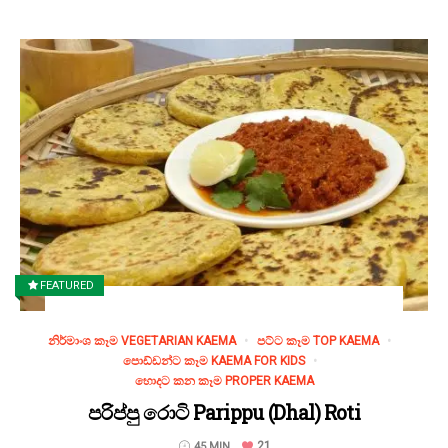
FEATURED
නිර්මාංශ කෑම VEGETARIAN KAEMA
පට්ට කෑම TOP KAEMA
පොඩ්ඩන්ට කෑම KAEMA FOR KIDS
හොදට කන කෑම PROPER KAEMA
පරිප්පු රොටි Parippu (Dhal) Roti
21
45 MIN