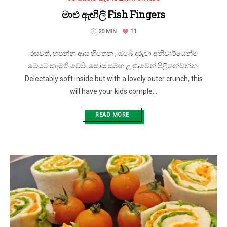
මාළු ඇඟිලි Fish Fingers
11
20 MIN
රසවත්, හපන්න ආස හිතෙන , ඔබේ දරුවා අනිවාර්යෙන්ම
මෙයට කැමති වෙවී. සෝස් සමඟ උණුවෙන් පිළිගන්වන්න.
Delectably soft inside but with a lovely outer crunch, this
will have your kids comple...
READ MORE