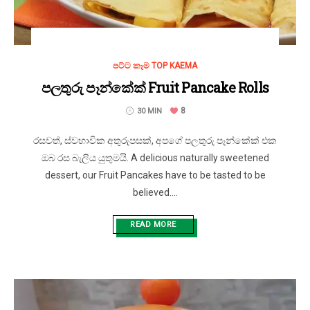
පට්ට කෑම TOP KAEMA
පලතුරු පෑන්කේක් Fruit Pancake Rolls
8
30 MIN
රසවත්, ස්වභාවික අතුරුපසක්, අපගේ පලතුරු පෑන්කේක් එක
ඔබ රස බැලිය යුතුමයි. A delicious naturally sweetened
dessert, our Fruit Pancakes have to be tasted to be
believed....
READ MORE