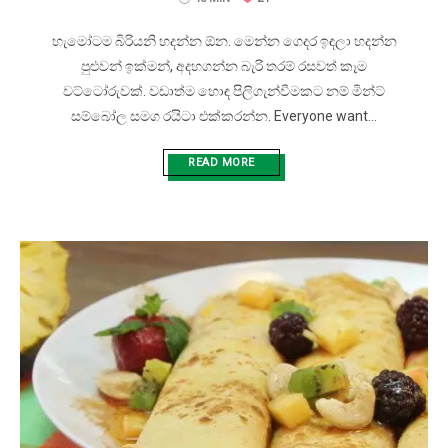
හැමෝටම බිරියනි හදන්න ඕන. මෙන්න ගෙදර ඉඳලා හදන්න
පුළුවන් ඉක්මන්, අදහගන්න බැරි තරම් රසවත් කෑම
වට්ටෝරුවක්. වඩාත්ම හොඳ පිලිගැන්වීමකට නම් මින්ට්
සම්බෝල සමග රයිටා එක්කරන්න. Everyone want...
READ MORE