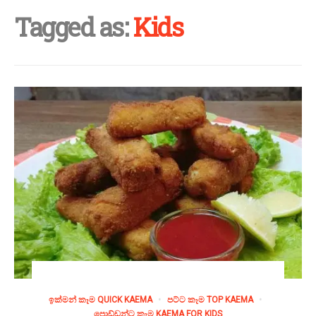
Tagged as:
Kids
ඉක්මන් කෑම QUICK KAEMA
පට්ට කෑම TOP KAEMA
පොඩ්ඩන්ට කෑම KAEMA FOR KIDS