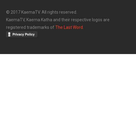
© 2017 KaemaTV. All rights reserved.
KaemaTV, Kaema Katha and their respective logos are
registered trademarks of
The Last Word
.