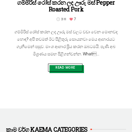
ගම්මිරිස් රෝස් කරන ලද ඌරු මස් Pepper
Roasted Pork
7
3 H
ගම්මිරිස් රෝස් කරන ලද ඌරු මස් වලට වඩා වෙන මොනවද
හොඳ? අපි තවමත් ඊට පිළිතුරු සොයනවා මෙය ආහාරයට
ගැනීමෙන් පසුව. මාංශ ආහාර ප්‍රිය කරන ඔබටමයි. පැණි අබ
මිශ්‍රණය සමඟ පිළිගන්වන්න. What...
READ MORE
කෑම වර්ග KAEMA CATEGORIES