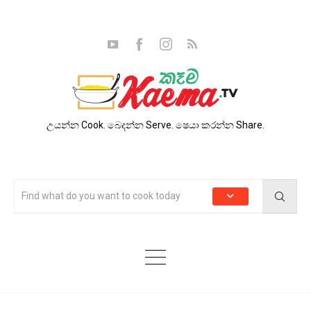
උයන්න Cook. බෙදන්න Serve. ෂෙයා කරන්න Share.