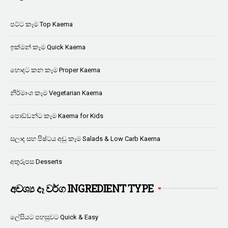
පට්ට කෑම Top Kaema
ඉක්මන් කෑම Quick Kaema
හොදට කන කෑම Proper Kaema
නිර්මාංශ කෑම Vegetarian Kaema
පොඩ්ඩන්ට කෑම Kaema for Kids
සලාද සහ පිෂ්ටය අඩු කෑම Salads & Low Carb Kaema
අතුරුපස Desserts
අවශ්‍ය දෑ වර්ග INGREDIENT TYPE
ලේසියට පහසුවට Quick & Easy