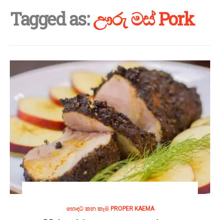
Tagged as:
ඌරු මස් Pork
හොදට කන කෑම PROPER KAEMA