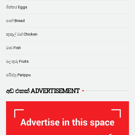
බිත්තර Eggs
පාන් Bread
කුකුල් මස් Chicken
මාළු Fish
පලතුරු Fruits
පරිප්පු Parippu
අඩ් එකක් ADVERTISEMENT