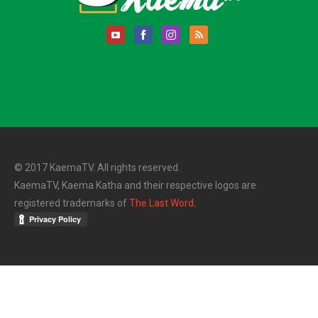
© 2017 KaemaTV. All rights reserved.
KaemaTV, Kaema Katha and their respective logos are
registered trademarks of
The Last Word
.