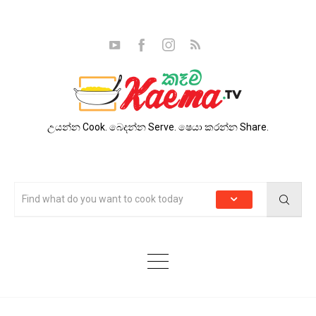
උයන්න Cook. බෙදන්න Serve. ෂෙයා කරන්න Share.