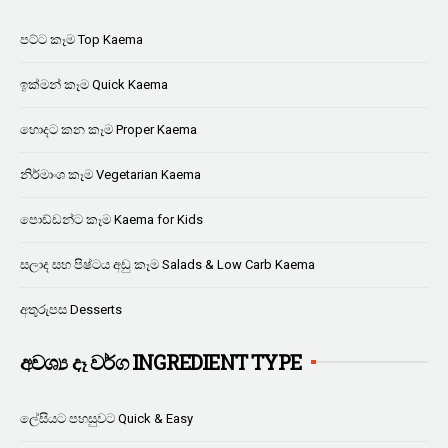
පට්ට කෑම Top Kaema
ඉක්මන් කෑම Quick Kaema
හොදට කන කෑම Proper Kaema
නිර්මාංශ කෑම Vegetarian Kaema
පොඩ්ඩන්ට කෑම Kaema for Kids
සලාද සහ පිෂ්ටය අඩු කෑම Salads & Low Carb Kaema
අතුරුපස Desserts
අවශ්‍ය දෑ වර්ග INGREDIENT TYPE
ලේසියට පහසුවට Quick & Easy