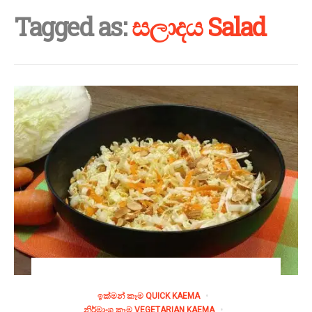
Tagged as:
සලාදය Salad
ඉක්මන් කෑම QUICK KAEMA
නිර්මාංශ කෑම VEGETARIAN KAEMA