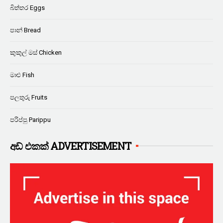
බිත්තර Eggs
පාන් Bread
කුකුල් මස් Chicken
මාළු Fish
පලතුරු Fruits
පරිප්පු Parippu
අඩ් එකක් ADVERTISEMENT