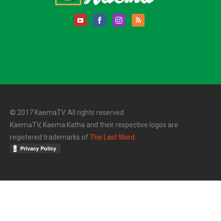
© 2017 KaemaTV. All rights reserved.
KaemaTV, Kaema Katha and their respective logos are
registered trademarks of
The Last Word
.