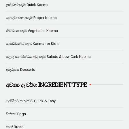
ඉක්මන් කෑම Quick Kaema
හොදට කන කෑම Proper Kaema
නිර්මාංශ කෑම Vegetarian Kaema
පොඩ්ඩන්ට කෑම Kaema for Kids
සලාද සහ පිෂ්ටය අඩු කෑම Salads & Low Carb Kaema
අතුරුපස Desserts
අවශ්‍ය දෑ වර්ග INGREDIENT TYPE
ලේසියට පහසුවට Quick & Easy
බිත්තර Eggs
පාන් Bread