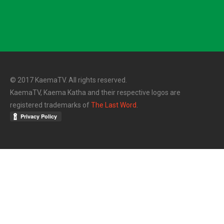
© 2017 KaemaTV. All rights reserved.
KaemaTV, Kaema Katha and their respective logos are
registered trademarks of
The Last Word
.