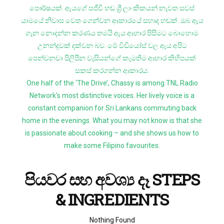
පෞර්ෂයක්. ඇයගේ සජීවී හඬ ශ්‍රී ලාංකිකයන් නැවත සවස්
යාමයේ නිවාස වෙත ගෙන්වන ආකාරයේ සහෘද හඬක්. ඔබ ඇය
ගැන නොදන්න කරණය තමයි ඇය ආහාර පිසීමට බොහොම
උනන්දුවක් දක්වන බව. මේ විඩියෝස් වල ඇය අපිට
පෙන්වනවා පිලිපීන වැසියන්ගේ කැමතිම ආහාර කිහිපයක්
සකස් කරගන්න ආකාරය.
One half of the ‘The Drive’, Chassy is among TNL Radio
Network’s most distinctive voices. Her lively voice is a
constant companion for Sri Lankans commuting back
home in the evenings. What you may not know is that she
is passionate about cooking – and she shows us how to
make some Filipino favourites.
පියවර සහ අවශ්‍ය දෑ STEPS
& INGREDIENTS
Nothing Found