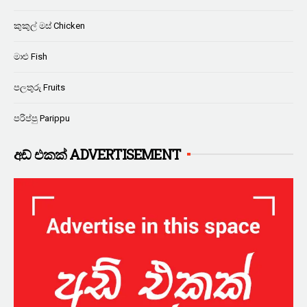
කුකුල් මස් Chicken
මාළු Fish
පලතුරු Fruits
පරිප්පු Parippu
අඩ් එකක් ADVERTISEMENT