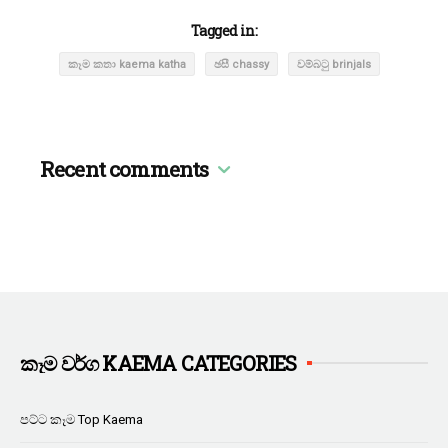
Tagged in:
කෑම කතා kaema katha
ඡසී chassy
වම්බටු brinjals
Recent comments
කෑම වර්ග KAEMA CATEGORIES
පට්ට කෑම Top Kaema