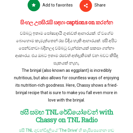
Add to favorites
Share
සිංහල උපසිරැසි සඳහා captions on කරන්න
වම්බටු ඉතාම පෝෂ්‍යදායි ගුණවත් ආහාරයක්. ඒ වගේම
බොහොම කැමැත්තෙන් රස විඳිය හැකි ආහාරයක්. ඡසී අපිට
පෙන්වනවා බදිනලද වම්බටු වැන්ජනයක් සකසා ගන්නා
ආකාරය. එය ඔබට ඉතාම රසවත් අත්දැකීමක් වන බවට කිසිඳු
සැකයක් නැහැ.
The brinjal (also known as eggplant) is incredibly
nutritious, but also allows for countless ways of enjoying
its nutrition-rich goodness. Here, Chassy shows a fried-
brinjal recipe that is sure to make you fall even more in
love with the brinjal.
ඡසී සමඟ TNL රේඩියෝවෙන් with
Chassy on TNL Radio
ඡසී TNL ගුවන්විදුලියේ ‘The Drive’ හි කැපිපෙනෙන හඬ