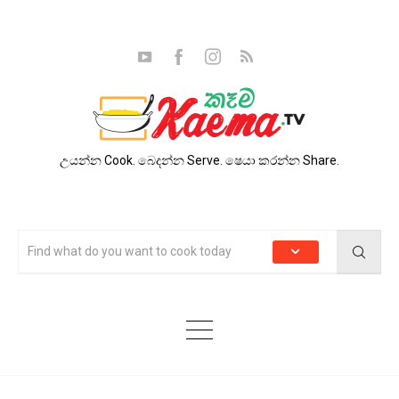
උයන්න Cook. බෙදන්න Serve. ෂෙයා කරන්න Share.